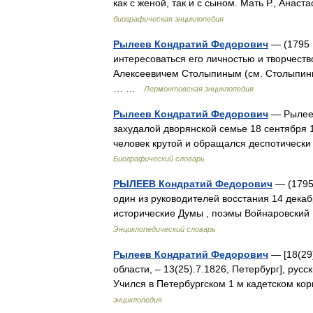
как с женой, так и с сыном. Мать Р., Ан
биографическая энциклопедия
Рылеев Кондратий Федорович
— (1795 1
интересоваться его личностью и творчеств
Алексеевичем Столыпиным (см. Столыпины)
… …
Лермонтовская энциклопедия
Рылеев Кондратий Федорович
— Рылеев
захудалой дворянской семье 18 сентября 1
человек крутой и обращался деспотически 
Биографический словарь
РЫЛЕЕВ Кондратий Федорович
— (1795 
один из руководителей восстания 14 декаб
исторические Думы , поэмы Войнаровски
Энциклопедический словарь
Рылеев Кондратий Федорович
— [18(29)
области, ‒ 13(25).7.1826, Петербург], рус
Учился в Петербургском 1 м кадетском к
энциклопедия