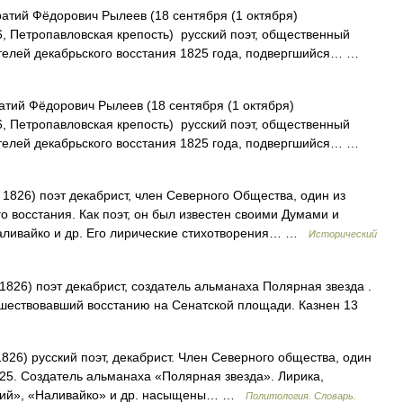
тий Фёдорович Рылеев (18 сентября (1 октября)
6, Петропавловская крепость) русский поэт, общественный
дителей декабрьского восстания 1825 года, подвергшийся… …
тий Фёдорович Рылеев (18 сентября (1 октября)
6, Петропавловская крепость) русский поэт, общественный
дителей декабрьского восстания 1825 года, подвергшийся… …
1826) поэт декабрист, член Северного Общества, один из
о восстания. Как поэт, он был известен своими Думами и
аливайко и др. Его лирические стихотворения… …
Исторический
1826) поэт декабрист, создатель альманаха Полярная звезда .
дшествовавший восстанию на Сенатской площади. Казнен 13
26) русский поэт, декабрист. Член Северного общества, один
825. Создатель альманаха «Полярная звезда». Лирика,
ский», «Наливайко» и др. насыщены… …
Политология. Словарь.