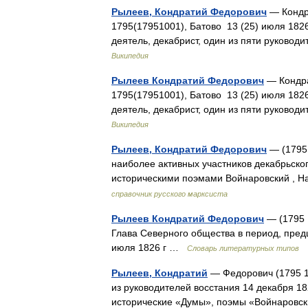
Рылеев, Кондратий Федорович
— Кондра
1795(17951001), Батово 13 (25) июля 182
деятель, декабрист, один из пяти руково
Википедия
Рылеев Кондратий Федорович
— Кондра
1795(17951001), Батово 13 (25) июля 182
деятель, декабрист, один из пяти руково
Википедия
Рылеев, Кондратий Федорович
— (1795 
наиболее активных участников декабрьског
историческими поэмами Войнаровский , Н
справочник русского марксиста
Рылеев Кондратий Федорович
— (1795 
Глава Северного общества в период, пре
июля 1826 г …
Словарь литературных типов
Рылеев, Кондратий
— Федорович (1795 18
из руководителей восстания 14 декабря 1
исторические «Думы», поэмы «Войнаров