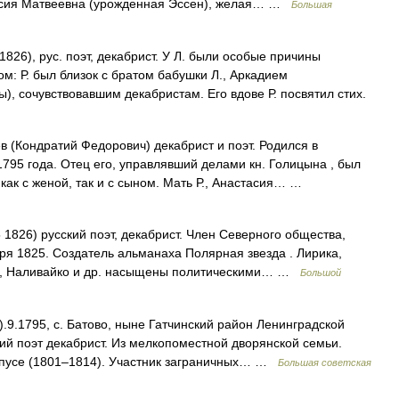
астасия Матвеевна (урожденная Эссен), желая… …
Большая
826), рус. поэт, декабрист. У Л. были особые причины
ом: Р. был близок с братом бабушки Л., Аркадием
, сочувствовавшим декабристам. Его вдове Р. посвятил стих.
 (Кондратий Федорович) декабрист и поэт. Родился в
795 года. Отец его, управлявший делами кн. Голицына , был
как с женой, так и с сыном. Мать Р., Анастасия… …
1826) русский поэт, декабрист. Член Северного общества,
ря 1825. Создатель альманаха Полярная звезда . Лирика,
й , Наливайко и др. насыщены политическими… …
Большой
.9.1795, с. Батово, ныне Гатчинский район Ленинградской
ский поэт декабрист. Из мелкопоместной дворянской семьи.
орпусе (1801‒1814). Участник заграничных… …
Большая советская